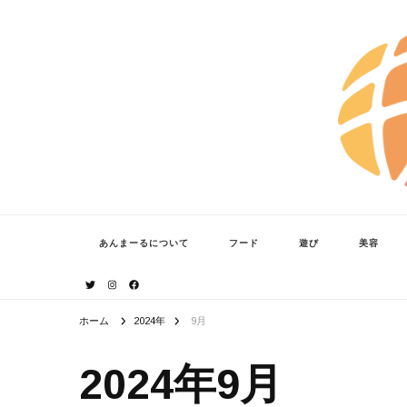
あんまーる
うちなーママ・パパのよりどころ。
あんまーるについて
フード
遊び
美容
ホーム
2024年
9月
2024年9月