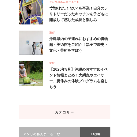
アンリのあんまーるーむ
“汚されたくない”を卒業！自分のテ
リトリーだったキッチンを子どもに
開放して感じた成長と楽しみ
遊び
沖縄県内の子連れにおすすめの博物
館・美術館をご紹介！親子で歴史・
文化・芸術を学ぼう
遊び
【2026年8月】沖縄のおすすめイベ
ント情報まとめ！大綱曳やエイサ
ー、夏休みの体験プログラムを楽し
もう
カテゴリー
アンリのあんまーるーむ
42投稿