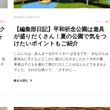
最終更新日
2026年8月7日
暮らし
遊び
ク
【編集部日記】平和祈念公園は遊具
を
が盛りだくさん！夏の公園で気をつ
けたいポイントもご紹介
ク
こんにちは。あんまーるのライター ぱるるです。 みなさんは
 低
夏休みに子どもとどこかに遊びに行きましたか？今年の夏、
母子
筆者は子どもを連れて遊びに行くことがほとんどできません
でした。それが心残りで、「さすがに …
続きを読む