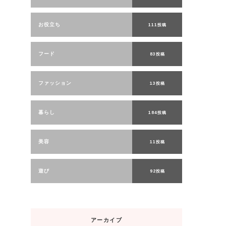
お役立ち
111投稿
フード
83投稿
ファッション
13投稿
暮らし
184投稿
美容
11投稿
遊び
92投稿
アーカイブ