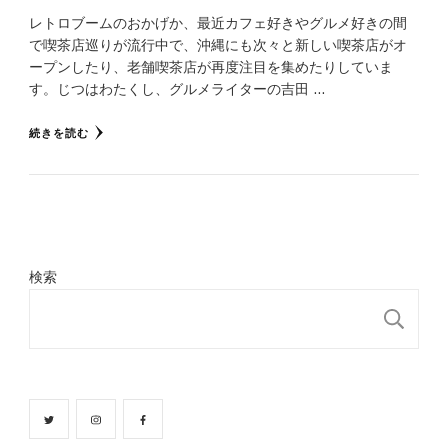
レトロブームのおかげか、最近カフェ好きやグルメ好きの間
で喫茶店巡りが流行中で、沖縄にも次々と新しい喫茶店がオ
ープンしたり、老舗喫茶店が再度注目を集めたりしていま
す。じつはわたくし、グルメライターの吉田 …
続きを読む
検索
検