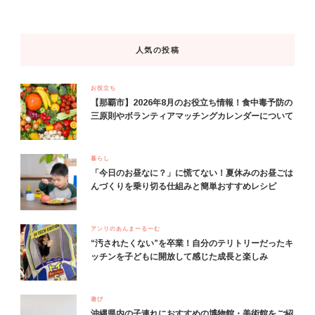
人気の投稿
お役立ち
【那覇市】2026年8月のお役立ち情報！食中毒予防の
三原則やボランティアマッチングカレンダーについて
暮らし
「今日のお昼なに？」に慌てない！夏休みのお昼ごは
んづくりを乗り切る仕組みと簡単おすすめレシピ
アンリのあんまーるーむ
“汚されたくない”を卒業！自分のテリトリーだったキ
ッチンを子どもに開放して感じた成長と楽しみ
遊び
沖縄県内の子連れにおすすめの博物館・美術館をご紹