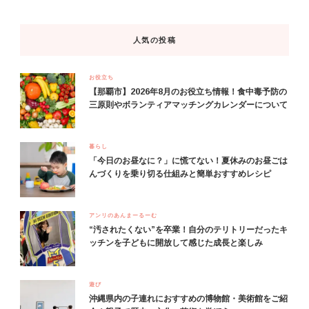
人気の投稿
お役立ち
【那覇市】2026年8月のお役立ち情報！食中毒予防の
三原則やボランティアマッチングカレンダーについて
暮らし
「今日のお昼なに？」に慌てない！夏休みのお昼ごは
んづくりを乗り切る仕組みと簡単おすすめレシピ
アンリのあんまーるーむ
“汚されたくない”を卒業！自分のテリトリーだったキ
ッチンを子どもに開放して感じた成長と楽しみ
遊び
沖縄県内の子連れにおすすめの博物館・美術館をご紹