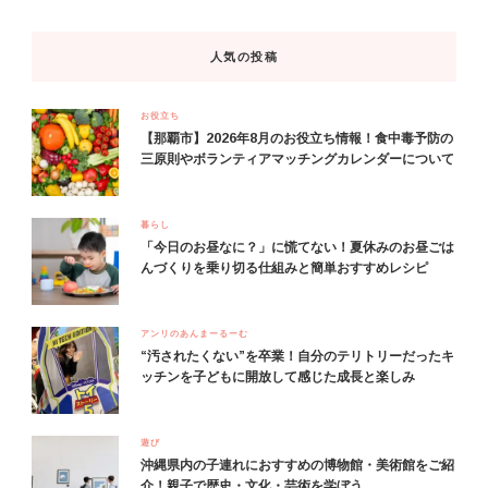
人気の投稿
お役立ち
【那覇市】2026年8月のお役立ち情報！食中毒予防の
三原則やボランティアマッチングカレンダーについて
暮らし
「今日のお昼なに？」に慌てない！夏休みのお昼ごは
んづくりを乗り切る仕組みと簡単おすすめレシピ
アンリのあんまーるーむ
“汚されたくない”を卒業！自分のテリトリーだったキ
ッチンを子どもに開放して感じた成長と楽しみ
遊び
沖縄県内の子連れにおすすめの博物館・美術館をご紹
介！親子で歴史・文化・芸術を学ぼう