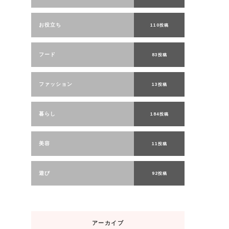
お役立ち
110投稿
フード
83投稿
ファッション
13投稿
暮らし
184投稿
美容
11投稿
遊び
92投稿
アーカイブ