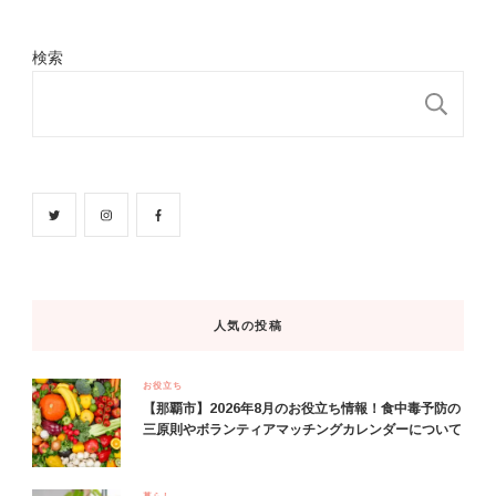
検索
検
人気の投稿
お役立ち
【那覇市】2026年8月のお役立ち情報！食中毒予防の
三原則やボランティアマッチングカレンダーについて
暮らし