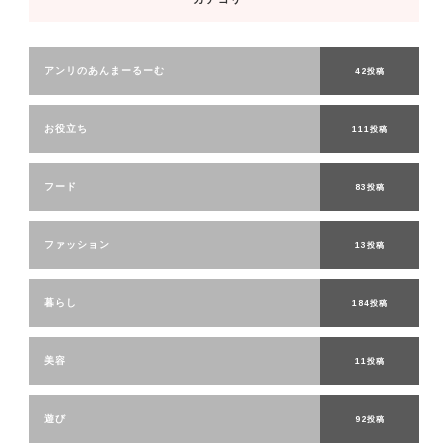
アンリのあんまーるーむ
42投稿
お役立ち
111投稿
フード
83投稿
ファッション
13投稿
暮らし
184投稿
美容
11投稿
遊び
92投稿