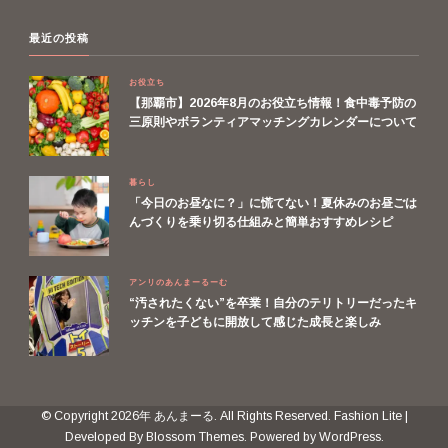
最近の投稿
お役立ち
【那覇市】2026年8月のお役立ち情報！食中毒予防の
三原則やボランティアマッチングカレンダーについて
暮らし
「今日のお昼なに？」に慌てない！夏休みのお昼ごは
んづくりを乗り切る仕組みと簡単おすすめレシピ
アンリのあんまーるーむ
“汚されたくない”を卒業！自分のテリトリーだったキ
ッチンを子どもに開放して感じた成長と楽しみ
© Copyright 2026年
あんまーる
. All Rights Reserved.
Fashion Lite |
Developed By
Blossom Themes
. Powered by
WordPress
.