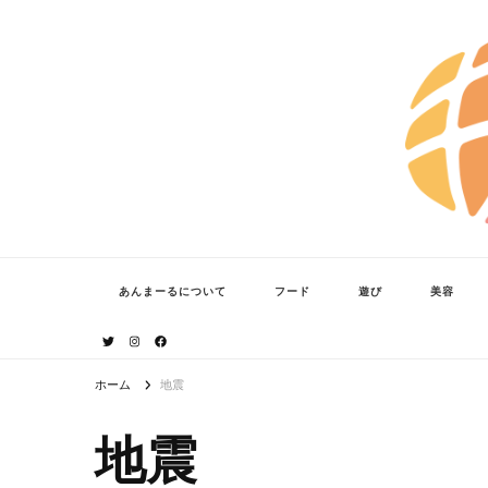
あんまーる
うちなーママ・パパのよりどころ。
あんまーるについて
フード
遊び
美容
ホーム
地震
地震