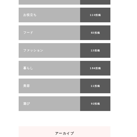
お役立ち
110投稿
フード
83投稿
ファッション
13投稿
暮らし
184投稿
美容
11投稿
遊び
92投稿
アーカイブ