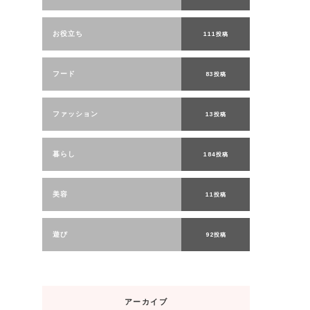
お役立ち
111投稿
フード
83投稿
ファッション
13投稿
暮らし
184投稿
美容
11投稿
遊び
92投稿
アーカイブ