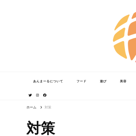
あんまーる
うちなーママ・パパのよりどころ。
あんまーるについて
フード
遊び
美容
ホーム
対策
対策