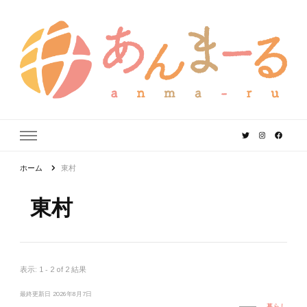
あんまーる
うちなーママ・パパのよりどころ。
ホーム
東村
東村
表示: 1 - 2 of 2 結果
最終更新日
2026年8月7日
暮らし