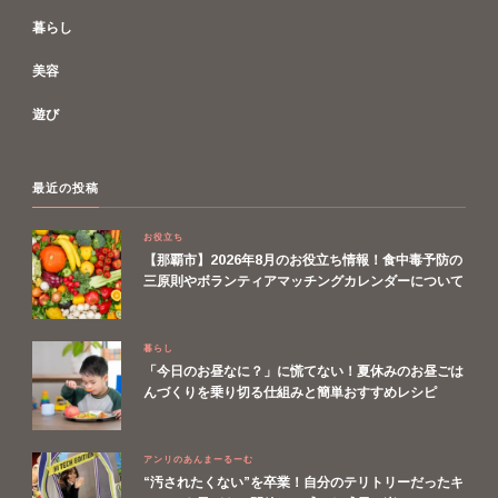
暮らし
美容
遊び
最近の投稿
お役立ち
【那覇市】2026年8月のお役立ち情報！食中毒予防の
三原則やボランティアマッチングカレンダーについて
暮らし
「今日のお昼なに？」に慌てない！夏休みのお昼ごは
んづくりを乗り切る仕組みと簡単おすすめレシピ
アンリのあんまーるーむ
“汚されたくない”を卒業！自分のテリトリーだったキ