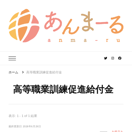
あんまーる
うちなーママ・パパのよりどころ。
ホーム
高等職業訓練促進給付金
高等職業訓練促進給付金
表示: 1 - 1 of 1 結果
最終更新日
2026年6月29日
お役立ち