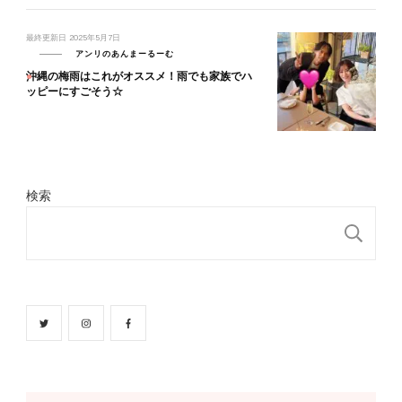
最終更新日
2025年5月7日
アンリのあんまーるーむ
沖縄の梅雨はこれがオススメ！雨でも家族でハ
ッピーにすごそう☆
検索
検