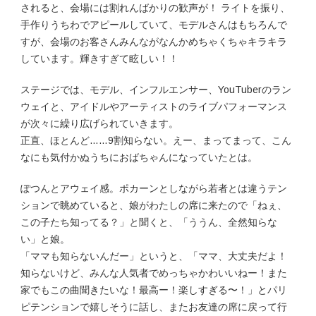
されると、会場には割れんばかりの歓声が！ ライトを振り、
手作りうちわでアピールしていて、モデルさんはもちろんで
すが、会場のお客さんみんながなんかめちゃくちゃキラキラ
しています。輝きすぎて眩しい！！
ステージでは、モデル、インフルエンサー、YouTuberのラン
ウェイと、アイドルやアーティストのライブパフォーマンス
が次々に繰り広げられていきます。
正直、ほとんど……9割知らない。えー、まってまって、こん
なにも気付かぬうちにおばちゃんになっていたとは。
ぽつんとアウェイ感。ポカーンとしながら若者とは違うテン
ションで眺めていると、娘がわたしの席に来たので「ねぇ、
この子たち知ってる？」と聞くと、「ううん、全然知らな
い」と娘。
「ママも知らないんだー」というと、「ママ、大丈夫だよ！
知らないけど、みんな人気者でめっちゃかわいいねー！また
家でもこの曲聞きたいな！最高ー！楽しすぎる〜！」とパリ
ピテンションで嬉しそうに話し、またお友達の席に戻って行