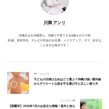
川満 アンリ
沖縄生まれ沖縄育ち、沖縄で子育てする6歳👧のママ🌺
41歳。美容学生。テレビや司会のお仕事。メイクアップ。ママ。好きな
こと全力な毎日です！
前の記事
子どもの日焼け止めはどう選ぶ？沖縄の強い紫外線
からデリケートな肌を守る選び方と正しい塗り方
次の記事
【那覇市】2026年7月のお役立ち情報！意外と知ら