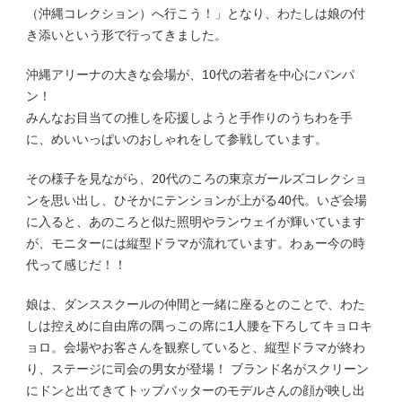
（沖縄コレクション）へ行こう！」となり、わたしは娘の付
き添いという形で行ってきました。
沖縄アリーナの大きな会場が、10代の若者を中心にパンパ
ン！
みんなお目当ての推しを応援しようと手作りのうちわを手
に、めいいっぱいのおしゃれをして参戦しています。
その様子を見ながら、20代のころの東京ガールズコレクショ
ンを思い出し、ひそかにテンションが上がる40代。いざ会場
に入ると、あのころと似た照明やランウェイが輝いています
が、モニターには縦型ドラマが流れています。わぁー今の時
代って感じだ！！
娘は、ダンススクールの仲間と一緒に座るとのことで、わた
しは控えめに自由席の隅っこの席に1人腰を下ろしてキョロキ
ョロ。会場やお客さんを観察していると、縦型ドラマが終わ
り、ステージに司会の男女が登場！ ブランド名がスクリーン
にドンと出てきてトップバッターのモデルさんの顔が映し出