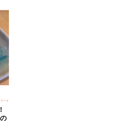
フード
！
」の