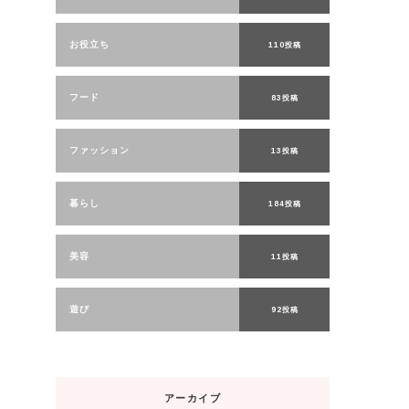
お役立ち
110投稿
フード
83投稿
ファッション
13投稿
暮らし
184投稿
美容
11投稿
遊び
92投稿
アーカイブ