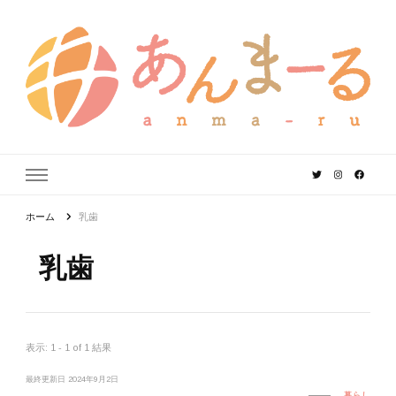
あんまーる
うちなーママ・パパのよりどころ。
ホーム
乳歯
乳歯
表示: 1 - 1 of 1 結果
最終更新日
2024年9月2日
暮らし