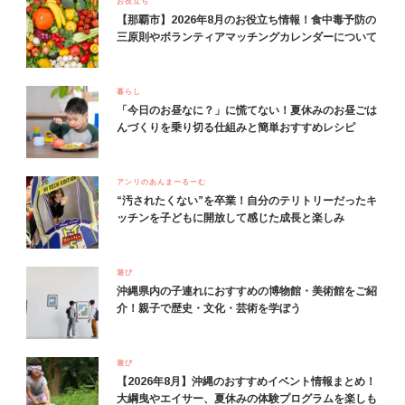
お役立ち
【那覇市】2026年8月のお役立ち情報！食中毒予防の
三原則やボランティアマッチングカレンダーについて
暮らし
「今日のお昼なに？」に慌てない！夏休みのお昼ごは
んづくりを乗り切る仕組みと簡単おすすめレシピ
アンリのあんまーるーむ
“汚されたくない”を卒業！自分のテリトリーだったキ
ッチンを子どもに開放して感じた成長と楽しみ
遊び
沖縄県内の子連れにおすすめの博物館・美術館をご紹
介！親子で歴史・文化・芸術を学ぼう
遊び
【2026年8月】沖縄のおすすめイベント情報まとめ！
大綱曳やエイサー、夏休みの体験プログラムを楽しも