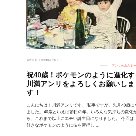
最終更新日
2024年2月5日
アンリのあんま
祝40歳！ポケモンのように進化す
川満アンリをよろしくお願いしま
す！
こんにちは！川満アンリです。 私事ですが、先月40歳に
ました。40歳といえば節目の年。いろんな気持ちの変化
ら、これまで以上にエモい誕生日になりました。 今回は
好きなポケモンのように技を習得し …