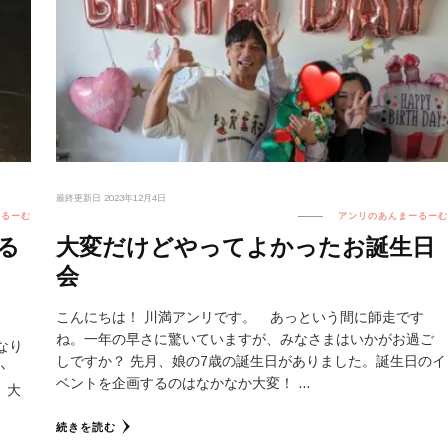
最終更新日
2023年12月4日
ーるーむ
アンリのあんまーるーむ
る
大変だけどやってよかったお誕生日
会
こんにちは！ 川満アンリです。 あっという間に師走です
ね。一年の早さに驚いていますが、みなさまはいかがお過ご
なり
しですか？ 先月、娘の7歳の誕生日がありました。誕生日のイ
か
ベントを企画するのはなかなか大変！ …
、大
続きを読む