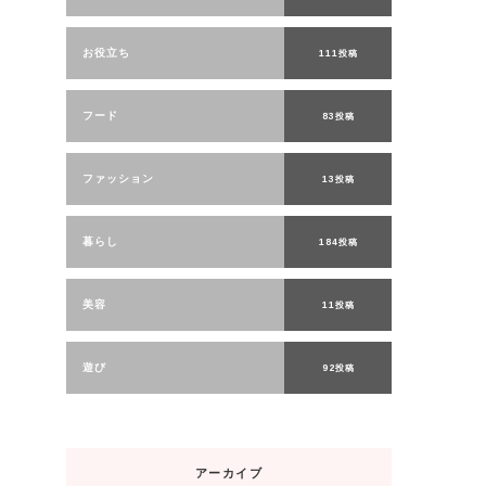
お役立ち
111投稿
フード
83投稿
ファッション
13投稿
暮らし
184投稿
美容
11投稿
遊び
92投稿
アーカイブ