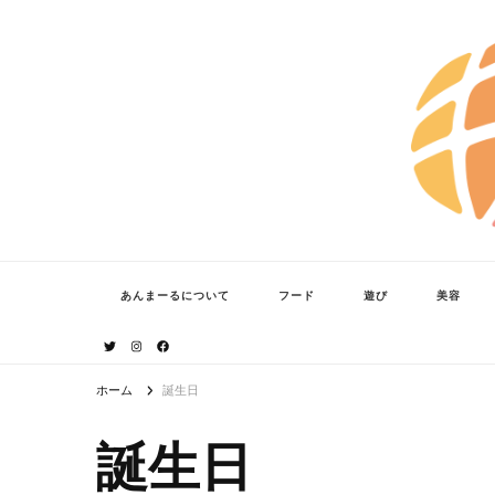
あんまーる
うちなーママ・パパのよりどころ。
あんまーるについて
フード
遊び
美容
ホーム
誕生日
誕生日