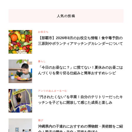
人気の投稿
お役立ち
【那覇市】2026年8月のお役立ち情報！食中毒予防の
三原則やボランティアマッチングカレンダーについて
暮らし
「今日のお昼なに？」に慌てない！夏休みのお昼ごは
んづくりを乗り切る仕組みと簡単おすすめレシピ
アンリのあんまーるーむ
“汚されたくない”を卒業！自分のテリトリーだったキ
ッチンを子どもに開放して感じた成長と楽しみ
遊び
沖縄県内の子連れにおすすめの博物館・美術館をご紹
介！親子で歴史・文化・芸術を学ぼう