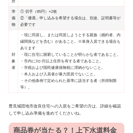
所
準
① 切手（85円）×2枚
備
②「優遇」申し込みを希望する場合は、別途、証明書等が
物
必要です
・現に同居し、または同居しようとする親族（婚約者、内
縁関係などを含む）があること。※単身入居できる場合も
あります
対
・現に住宅に困窮していることが明らかな者であること。
象
・市内に3か月以上住所を有する者であること。
者
・市税および国民健康保険税に滞納がないこと。
・本人および入居者が暴力団員でないこと。
・その他条例で定められた基準に該当する者（所得制限
等）。
豊見城団地市改良住宅への入居をご希望の方は、詳細を確認
して申し込み準備を進めてくださいね。
商品券が当たる？！上下水道料金