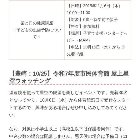
【日時】2025年11月6日（木）
10:00～11:00
【対象】0歳～就学前の親子
歯と口の健康講座
【料金】参加無料
～子どもの虫歯予防につい
【場所】子育て支援センターぐっ
て～
ぴ～（
MAP
）
【申込】10月15日（水）から ※
先着12組
【豊崎：10/25】令和7年度市民体育館 屋上星
空ウォッチング
望遠鏡を使って星空の観望を楽しむイベントです。先着30名
となっており、10月8日（水）から体育館窓口で受付をスター
トするので、興味がある場合はぜひ申し込みしてみてくださ
い。
なお、対象は小学生以上（高校生以下は保護者同伴）です。
申込少数の場合は開講しません。悪天候の場合は予備日（11