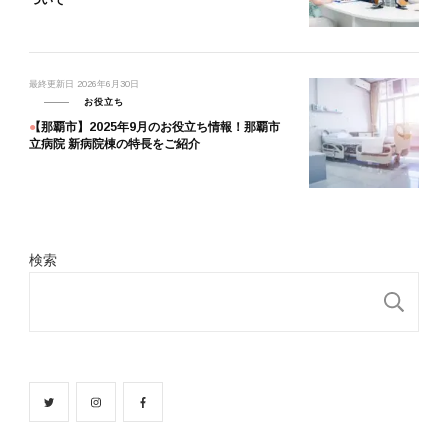
最終更新日
2026年6月30日
お役立ち
【那覇市】2025年9月のお役立ち情報！那覇市
立病院 新病院棟の特長をご紹介
検索
検