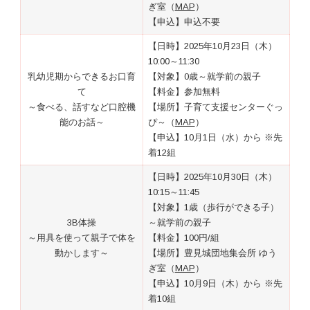
ぎ室（
MAP
）
【申込】申込不要
【日時】2025年10月23日（木）
10:00～11:30
乳幼児期からできるお口育
【対象】0歳～就学前の親子
て
【料金】参加無料
～食べる、話すなど口腔機
【場所】子育て支援センターぐっ
能のお話～
ぴ～（
MAP
）
【申込】10月1日（水）から ※先
着12組
【日時】2025年10月30日（木）
10:15～11:45
【対象】1歳（歩行ができる子）
3B体操
～就学前の親子
～用具を使って親子で体を
【料金】100円/組
動かします～
【場所】豊見城団地集会所 ゆう
ぎ室（
MAP
）
【申込】10月9日（木）から ※先
着10組