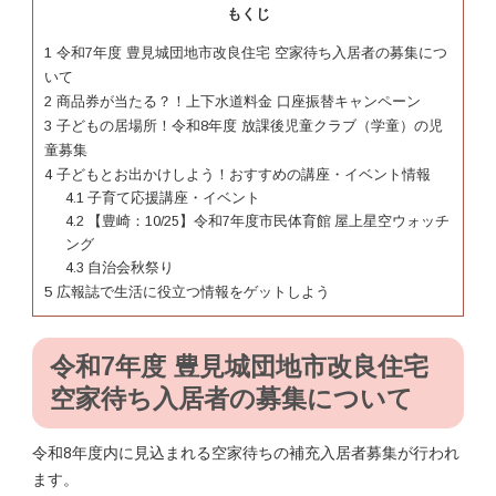
もくじ
1
令和7年度 豊見城団地市改良住宅 空家待ち入居者の募集につ
いて
2
商品券が当たる？！上下水道料金 口座振替キャンペーン
3
子どもの居場所！令和8年度 放課後児童クラブ（学童）の児
童募集
4
子どもとお出かけしよう！おすすめの講座・イベント情報
4.1
子育て応援講座・イベント
4.2
【豊崎：10/25】令和7年度市民体育館 屋上星空ウォッチ
ング
4.3
自治会秋祭り
5
広報誌で生活に役立つ情報をゲットしよう
令和7年度 豊見城団地市改良住宅
空家待ち入居者の募集について
令和8年度内に見込まれる空家待ちの補充入居者募集が行われ
ます。