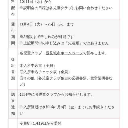
料
10月1日（水）から
配
※説明会の日程は各児童クラブにお問い合わせください
布
受
11月4日（火）～25日（火）まで
付
期
※3施設まで申し込みが可能です
間
※上記期間中の申し込みは「先着順」ではありません
各児童クラブ・
豊見城市ホームページ
で配布します。
提
出
①入所申込書（全員）
書
②入所申込チェック表（全員）
類
③その他（各児童クラブ独自の必要書類、就労証明書な
ど）
結
12月中に各児童クラブからお知らせします。
果
通
※入所辞退は令和8年1月9日（金）までにお手続きくださ
知
い
令和8年1月19日から受付