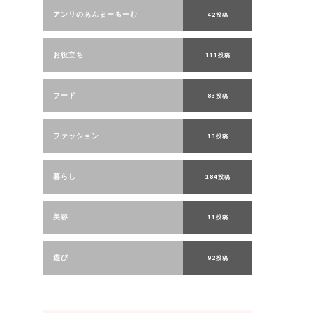
アンリのあんまーるーむ
42投稿
お役立ち
111投稿
フード
83投稿
ファッション
13投稿
暮らし
184投稿
美容
11投稿
遊び
92投稿