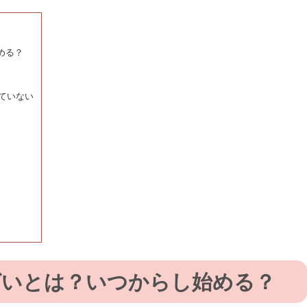
める？
ていない
ばいとは？いつからし始める？