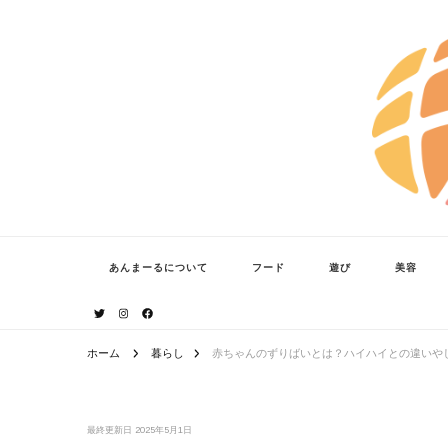
あんまーる
うちなーママ・パパのよりどころ。
あんまーるについて
フード
遊び
美容
ホーム
暮らし
赤ちゃんのずりばいとは？ハイハイとの違いや
最終更新日
2025年5月1日