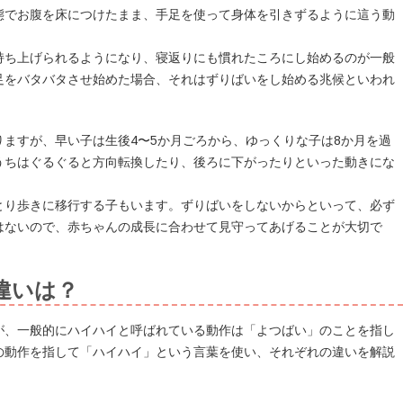
態でお腹を床につけたまま、手足を使って身体を引きずるように這う動
持ち上げられるようになり、寝返りにも慣れたころにし始めるのが一般
足をバタバタさせ始めた場合、それはずりばいをし始める兆候といわれ
ますが、早い子は生後4〜5か月ごろから、ゆっくりな子は8か月を過
うちはぐるぐると方向転換したり、後ろに下がったりといった動きにな
とり歩きに移行する子もいます。ずりばいをしないからといって、必ず
はないので、赤ちゃんの成長に合わせて見守ってあげることが大切で
違いは？
が、一般的にハイハイと呼ばれている動作は「よつばい」のことを指し
の動作を指して「ハイハイ」という言葉を使い、それぞれの違いを解説