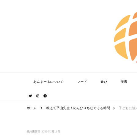
あんまーる
うちなーママ・パパのよりどころ。
あんまーるについて
フード
遊び
美容
ホーム
教えて平山先生！のんびりちむぐくる時間
子どもに強
最終更新日
2026年1月19日