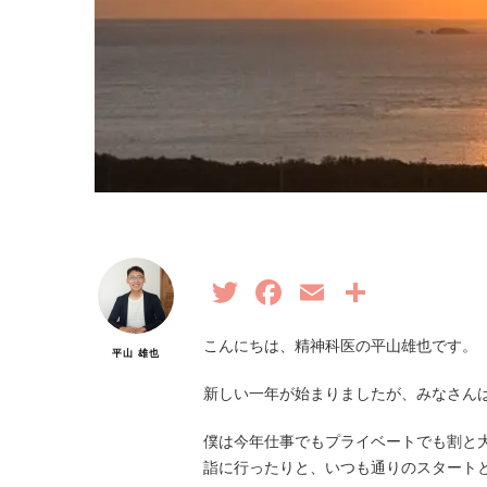
Twitter
Facebook
Email
共
有
こんにちは、精神科医の平山雄也です。
平山 雄也
新しい一年が始まりましたが、みなさん
僕は今年仕事でもプライベートでも割と
詣に行ったりと、いつも通りのスタート