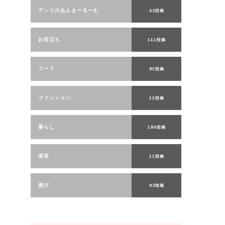
アンリのあんまーるーむ
42投稿
お役立ち
111投稿
フード
83投稿
ファッション
13投稿
暮らし
184投稿
美容
11投稿
遊び
92投稿