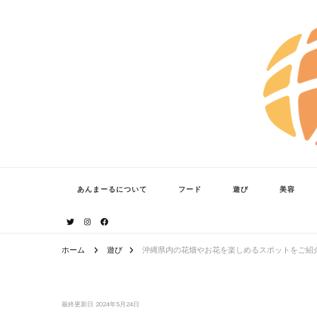
あんまーる
うちなーママ・パパのよりどころ。
あんまーるについて
フード
遊び
美容
ホーム
遊び
沖縄県内の花畑やお花を楽しめるスポットをご紹
最終更新日
2024年5月24日