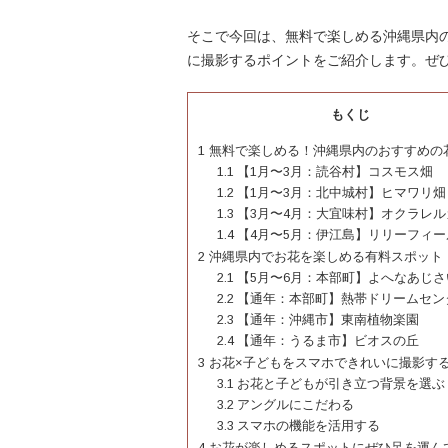
そこで今回は、無料で楽しめる沖縄県内
に撮影するポイントをご紹介します。ぜ
もくじ
1
無料で楽しめる！沖縄県内のおすすめの
1.1
【1月〜3月：読谷村】コスモス畑
1.2
【1月〜3月：北中城村】ヒマワリ畑
1.3
【3月〜4月：大宜味村】オクラレル
1.4
【4月〜5月：伊江島】リリーフィ
2
沖縄県内でお花を楽しめる有料スポット
2.1
【5月〜6月：本部町】よへなあじさ
2.2
【通年：本部町】熱帯ドリームセン
2.3
【通年：沖縄市】東南植物楽園
2.4
【通年：うるま市】ビオスの丘
3
お花×子どもをスマホできれいに撮影す
3.1
お花と子どもが引き立つ背景を選ぶ
3.2
アングルにこだわる
3.3
スマホの機能を活用する
4
お花が楽しめるスポットにぜひ足を運ん