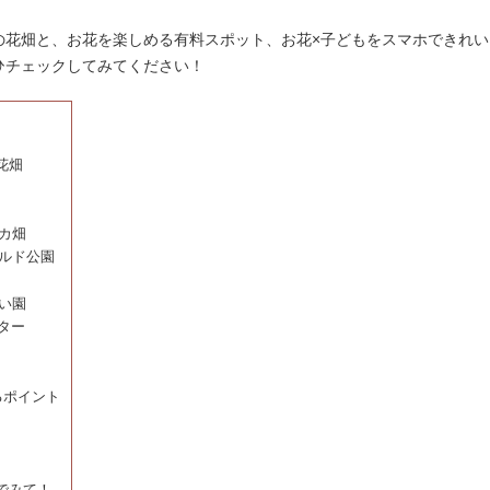
の花畑と、お花を楽しめる有料スポット、お花×子どもをスマホできれい
ひチェックしてみてください！
花畑
カ畑
ールド公園
い園
ター
るポイント
でみて！