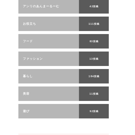
アンリのあんまーるーむ
42投稿
お役立ち
111投稿
フード
83投稿
ファッション
13投稿
暮らし
184投稿
美容
11投稿
遊び
92投稿