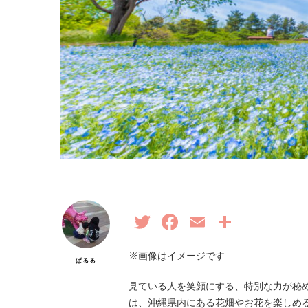
Twitter
Facebook
Email
共
有
※画像はイメージです
ぱるる
見ている人を笑顔にする、特別な力が秘
は、沖縄県内にある花畑やお花を楽しめ