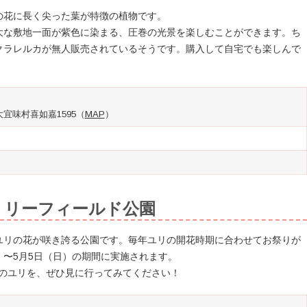
の花に長く尖った葉が特徴の植物です。
大な敷地一面が紫色に染まる、圧巻の光景を楽しむことができます。ち
クラレルカが無人販売されているそうです。購入して自宅でも楽しんで
郡大宜味村喜如嘉1595（
MAP
）
リリーフィールド公園
ユリの花が咲き誇る公園です。毎年ユリの開花時期に合わせてお祭りが
土）〜5月5日（日）の期間に実施されます。
世界のユリを、ぜひ見に行ってみてください！