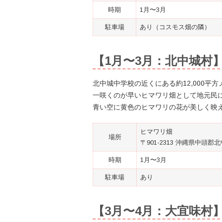
時期
1月〜3月
駐車場
あり（コスモス畑の隣）
【1月〜3月：北中城村
北中城中学校の近くにある約12,000平
一咲くのが早いヒマワリ畑として地元民
青い空に黄色のヒマワリの花が美しく映
ヒマワリ畑
場所
〒901-2313 沖縄県中頭郡
時期
1月〜3月
駐車場
あり
【3月〜4月：大宜味村