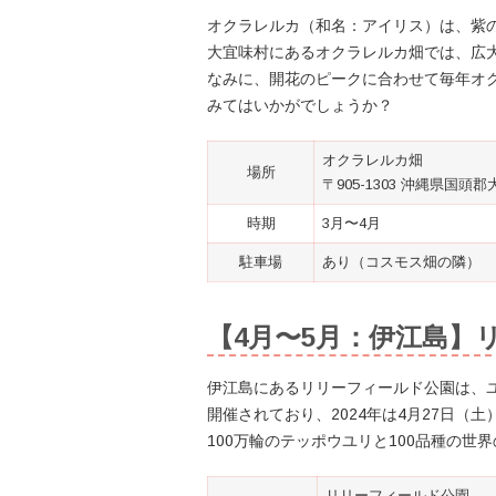
オクラレルカ（和名：アイリス）は、紫
大宜味村にあるオクラレルカ畑では、広
なみに、開花のピークに合わせて毎年オ
みてはいかがでしょうか？
オクラレルカ畑
場所
〒905-1303 沖縄県国頭
時期
3月〜4月
駐車場
あり（コスモス畑の隣）
【4月〜5月：伊江島】
伊江島にあるリリーフィールド公園は、
開催されており、2024年は4月27日（
100万輪のテッポウユリと100品種の
リリーフィールド公園