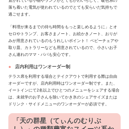
置かれている小物やランプがとてもかわいらしく、暖色系の
落ち着いた電気が使われているのでとても安らいだ気持ちで
過ごせます。
「料理が来るまでの待ち時間をもっと楽しめるように」とオ
セロやトランプ、お客さまノート、お絵かきノート、おりが
みが用意されているのもうれしいポイント！ ベビーチェアや
取り皿、カトラリーなども用意されているので、小さいお子
さん連れのママ・パパも安心です。
店内利用はワンオーダー制
テラス席を利用する場合とテイクアウトで利用する際は自由
オーダーですが、店内利用時はワンオーダー制です。また、
イートインにて2名以上でひとつのメニューをシェアする場合
は、未就学のお子さんを除いてかき氷のシェアサイズまたは
ドリンク・サイドメニューのワンオーダーが必須です。
「天の群星
（てぃんのむりぶ
し）
」の
種類豊富なスイーツ系か