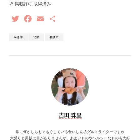
※ 掲載許可 取得済み
Twitter
Facebook
Email
共
有
かき氷
北部
名護市
吉田 珠里
常に何かしらもぐもぐしている食いしん坊グルメライターです🍚
大盛りと男飯に目がありませんが、あまいものやヘルシーなものも大好