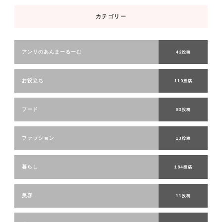
カテゴリー
アンリのあんまーるーむ
42投稿
お役立ち
110投稿
フード
83投稿
ファッション
13投稿
暮らし
184投稿
美容
11投稿