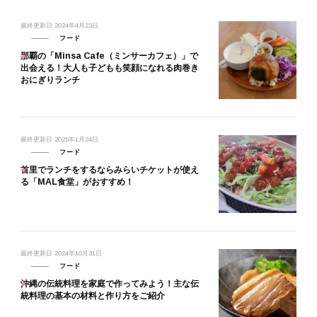
最終更新日
2024年4月23日
フード
那覇の「Minsa Cafe（ミンサーカフェ）」で
出会える！大人も子どもも笑顔になれる肉巻き
おにぎりランチ
最終更新日
2025年1月24日
フード
首里でランチをするならみらいチケットが使え
る「MAL食堂」がおすすめ！
最終更新日
2024年10月31日
フード
沖縄の伝統料理を家庭で作ってみよう！主な伝
統料理の基本の材料と作り方をご紹介