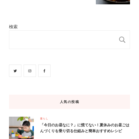
検索
検
人気の投稿
暮らし
「今日のお昼なに？」に慌てない！夏休みのお昼ごは
んづくりを乗り切る仕組みと簡単おすすめレシピ