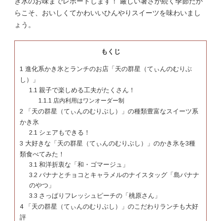
き氷のお味までレポートします！ 厳しい暑さが続く季節だか
らこそ、おいしくてかわいいひんやりスイーツを味わいまし
ょう。
もくじ
1
進化系かき氷とランチのお店「天の群星（てぃんのむりぶ
し）」
1.1
親子で楽しめる工夫がたくさん！
1.1.1
店内利用はワンオーダー制
2
「天の群星（てぃんのむりぶし）」の種類豊富なスイーツ系
かき氷
2.1
シェアもできる！
3
大好きな「天の群星（てぃんのむりぶし）」のかき氷を3種
類食べてみた！
3.1
和洋折衷な「和・ゴマージュ」
3.2
バナナとチョコとキャラメルのナイスタッグ「島バナナ
のやつ」
3.3
さっぱりフレッシュピーチの「桃原さん」
4
「天の群星（てぃんのむりぶし）」のこだわりランチも大好
評