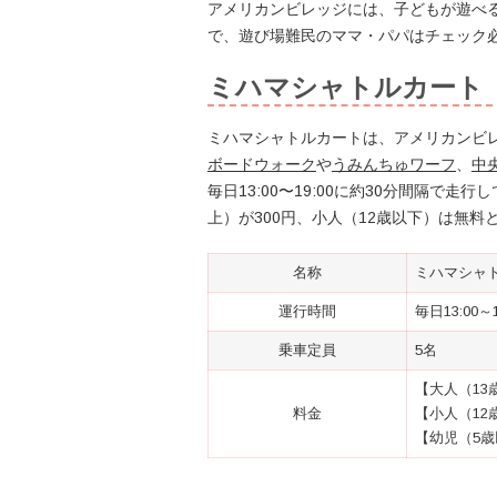
アメリカンビレッジには、子どもが遊べ
で、遊び場難民のママ・パパはチェック
ミハマシャトルカート
ミハマシャトルカートは、アメリカンビ
ボードウォーク
や
うみんちゅワーフ
、
中
毎日13:00〜19:00に約30分間隔で
上）が300円、小人（12歳以下）は無料
名称
ミハマシャ
運行時間
毎日13:00～
乗車定員
5名
【大人（13
料金
【小人（12
【幼児（5