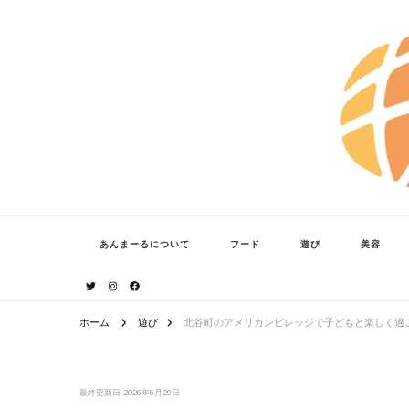
あんまーる
うちなーママ・パパのよりどころ。
あんまーるについて
フード
遊び
美容
ホーム
遊び
北谷町のアメリカンビレッジで子どもと楽しく過
最終更新日
2026年6月29日