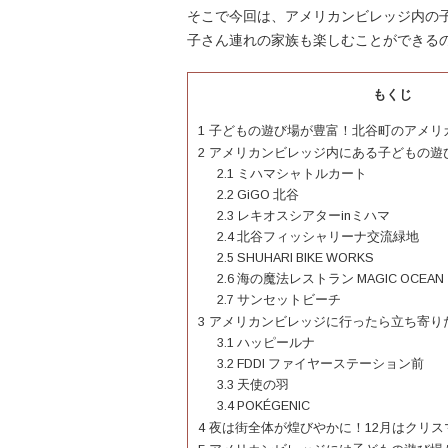
そこで今回は、アメリカンビレッジ内の
子さん連れの家族も楽しむことができる
もくじ
1
子どもの遊び場が豊富！北谷町のアメリ
2
アメリカンビレッジ内にある子どもの遊
2.1
ミハマシャトルカート
2.2
GiGO 北谷
2.3
レキオスシアターinミハマ
2.4
北谷フィッシャリーナ交流緑地
2.5
SHUHARI BIKE WORKS
2.6
海の魔法レストラン MAGIC OCEAN
2.7
サンセットビーチ
3
アメリカンビレッジに行ったら立ち寄り
3.1
ハッピールナ
3.2
FDDI ファイヤーステーション前
3.3
天使の羽
3.4
POKÉGENIC
4
夜は街全体が煌びやかに！12月はクリス