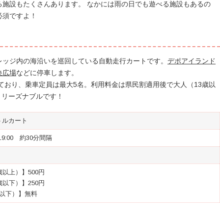
る施設もたくさんあります。 なかには雨の日でも遊べる施設もあるの
必須ですよ！
レッジ内の海沿いを巡回している自動走行カートです。
デポアイランド
央広場
などに停車します。
走行しており、乗車定員は最大5名。利用料金は県民割適用後で大人（13歳以
とリーズナブルです！
トルカート
19:00 約30分間隔
歳以上）】500円
歳以下）】250円
歳以下）】無料