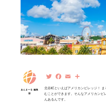
Twitter
Facebook
Email
共
有
北谷町といえばアメリカンビレッジ！ 
あんまーる 編集
むことができます。そんなアメリカンビ
部
んあるんです。