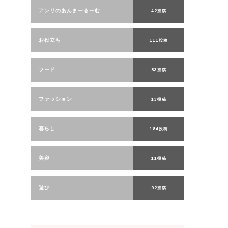
アンリのあんまーるーむ
42投稿
お役立ち
111投稿
フード
83投稿
ファッション
13投稿
暮らし
184投稿
美容
11投稿
遊び
92投稿