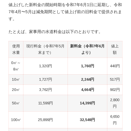
値上げした新料金の開始時期を令和7年6月1日に延期し、令和
7年4月〜5月は減免期間として値上げ前の旧料金で提供されま
す。
たとえば、家事用の水道料金は以下のとおりです。
使用
現行料金（令和7年5月
新料金（令和7年6月
値上
水量
末まで）
より）
額
0㎥～
1,320円
1,760円
440円
8㎥
10㎥
1,727円
2,244円
517円
20㎥
3,762円
4,664円
902円
2,800
50㎥
11,599円
14,399円
円
6,650
100㎥
25,899円
32,549円
円