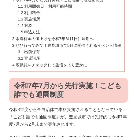
1.1
利用開始日・利用可能時間
1.2
利用料金
1.3
実施場所
1.4
対象
1.5
申込方法
2
水道料金の値上げを令和7年6月1日に延期へ
3
ぜひ行ってみて！豊見城市で5月に開催されるイベント情報
3.1
出前保育
3.2
育児講座
4
広報誌をチェックして生活をより豊かに
令和7年7月から先行実施！こども
誰でも通園制度
令和8年度から全自治体で本格実施されることとなっている
「こども誰でも通園制度」が、豊見城市では先行的に令和7年
度7月から2月末まで実施されます。