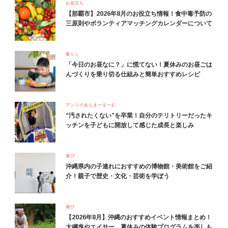
お役立ち
【那覇市】2026年8月のお役立ち情報！食中毒予防の
三原則やボランティアマッチングカレンダーについて
暮らし
「今日のお昼なに？」に慌てない！夏休みのお昼ごは
んづくりを乗り切る仕組みと簡単おすすめレシピ
アンリのあんまーるーむ
“汚されたくない”を卒業！自分のテリトリーだったキ
ッチンを子どもに開放して感じた成長と楽しみ
遊び
沖縄県内の子連れにおすすめの博物館・美術館をご紹
介！親子で歴史・文化・芸術を学ぼう
遊び
【2026年8月】沖縄のおすすめイベント情報まとめ！
大綱曳やエイサー、夏休みの体験プログラムを楽しも