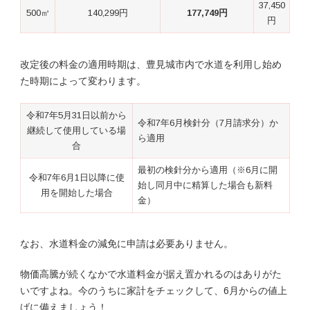
37,450
500㎥
140,299円
177,749円
円
改定後の料金の適用時期は、豊見城市内で水道を利用し始め
た時期によって変わります。
令和7年5月31日以前から
令和7年6月検針分（7月請求分）か
継続して使用している場
ら適用
合
最初の検針分から適用（※6月に開
令和7年6月1日以降に使
始し同月中に精算した場合も新料
用を開始した場合
金）
なお、水道料金の減免に申請は必要ありません。
物価高騰が続くなかで水道料金が据え置かれるのはありがた
いですよね。今のうちに家計をチェックして、6月からの値上
げに備えましょう！