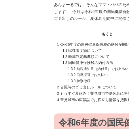
あんまーるでは、そんなママ・パパのた
します！ 今月は令和6年度の国民健康
ゴミ出しのルール、夏休み期間中に開催
もくじ
1
令和6年度の国民健康保険税の納付が開
1.1
賦課限度額について
1.2
軽減判定基準額について
1.3
国民健康保険税の納付方法
1.3.1
納税通知書（納付書）でお支払い
1.3.2
口座振替でお支払い
1.3.3
特別徴収
2
台風時のゴミ出しルールについて
3
もうすぐ夏休み！豊見城市で夏休みに開
4
豊見城市の広報誌でお役立ち情報を把握
令和6年度の国民