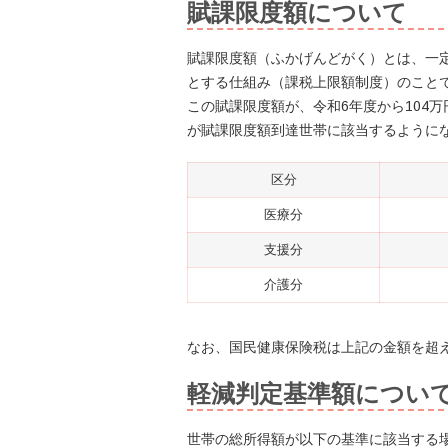
賦課限度額について
賦課限度額（ふかげんどがく）とは、一
とする仕組み（課税上限額制度）のこと
この賦課限度額が、令和6年度から104
が賦課限度額到達世帯に該当するように
区分
医療分
支援分
介護分
なお、国民健康保険税は上記の金額を超
軽減判定基準額につい
世帯の総所得額が以下の基準に該当する