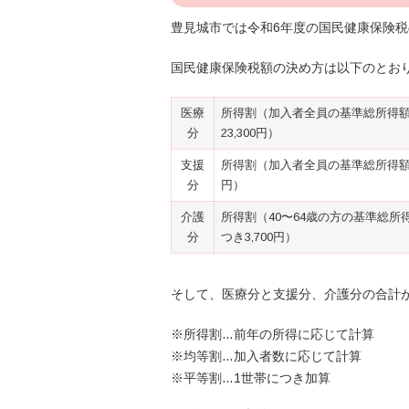
豊見城市では令和6年度の国民健康保険
国民健康保険税額の決め方は以下のとお
医療
所得割（加入者全員の基準総所得額×8
分
23,300円）
支援
所得割（加入者全員の基準総所得額×2
分
円）
介護
所得割（40〜64歳の方の基準総所得額
分
つき3,700円）
そして、医療分と支援分、介護分の合計
※所得割…前年の所得に応じて計算
※均等割…加入者数に応じて計算
※平等割…1世帯につき加算