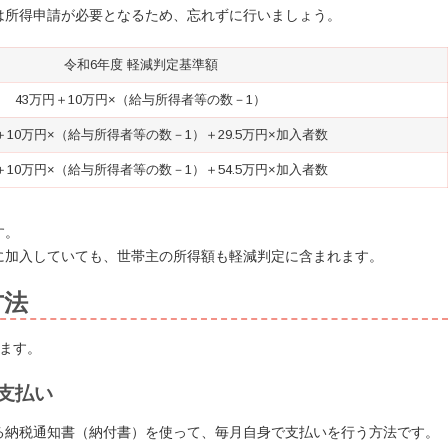
は所得申請が必要となるため、忘れずに行いましょう。
令和6年度 軽減判定基準額
43万円＋10万円×（給与所得者等の数－1）
＋10万円×（給与所得者等の数－1）＋29.5万円×加入者数
＋10万円×（給与所得者等の数－1）＋54.5万円×加入者数
す。
に加入していても、世帯主の所得額も軽減判定に含まれます。
方法
ます。
支払い
る納税通知書（納付書）を使って、毎月自身で支払いを行う方法です。