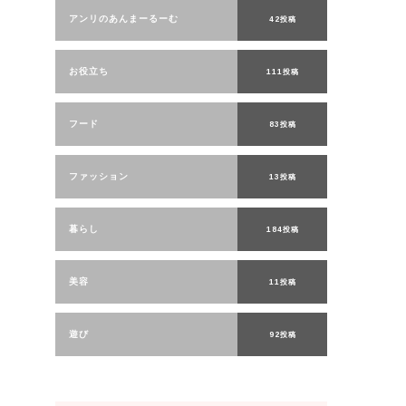
アンリのあんまーるーむ
42投稿
お役立ち
111投稿
フード
83投稿
ファッション
13投稿
暮らし
184投稿
美容
11投稿
遊び
92投稿