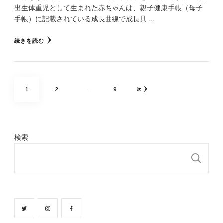
出生体重児として生まれた赤ちゃんは、親子健康手帳（母子
手帳）に記載されている成長曲線で成長具 …
続きを読む
投
固
固
固
1
2
…
9
次
稿
ナ
定
定
定
ビ
検索
ゲ
ペ
ペ
ペ
ー
検
ー
ー
ー
シ
ョ
ジ
ジ
ジ
ン