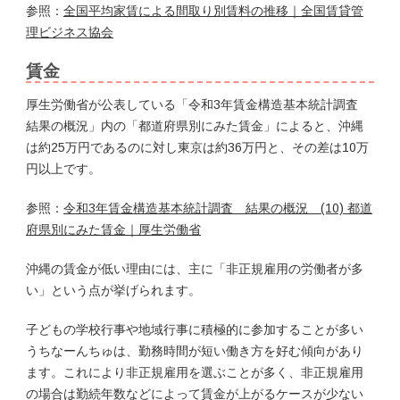
参照：
全国平均家賃による間取り別賃料の推移｜全国賃貸管
理ビジネス協会
賃金
厚生労働省が公表している「令和3年賃金構造基本統計調査
結果の概況」内の「都道府県別にみた賃金」によると、沖縄
は約25万円であるのに対し東京は約36万円と、その差は10万
円以上です。
参照：
令和3年賃金構造基本統計調査 結果の概況 (10) 都道
府県別にみた賃金｜厚生労働省
沖縄の賃金が低い理由には、主に「非正規雇用の労働者が多
い」という点が挙げられます。
子どもの学校行事や地域行事に積極的に参加することが多い
うちなーんちゅは、勤務時間が短い働き方を好む傾向があり
ます。これにより非正規雇用を選ぶことが多く、非正規雇用
の場合は勤続年数などによって賃金が上がるケースが少ない