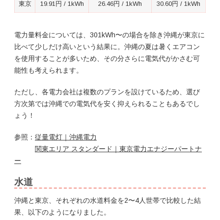
東京
19.91円 / 1kWh
26.46円 / 1kWh
30.60円 / 1kWh
電力量料金については、301kWh〜の場合を除き沖縄が東京に
比べて少しだけ高いという結果に。沖縄の夏は暑くエアコン
を使用することが多いため、その分さらに電気代がかさむ可
能性も考えられます。
ただし、各電力会社は複数のプランを設けているため、選び
方次第では沖縄での電気代を安く抑えられることもあるでし
ょう！
参照：
従量電灯｜沖縄電力
関東エリア スタンダード｜東京電力エナジーパートナ
ー
水道
沖縄と東京、それぞれの水道料金を2〜4人世帯で比較した結
果、以下のようになりました。