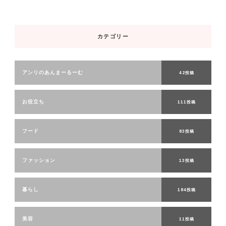
カテゴリー
アンリのあんまーるーむ
42投稿
お役立ち
111投稿
フード
83投稿
ファッション
13投稿
暮らし
184投稿
美容
11投稿