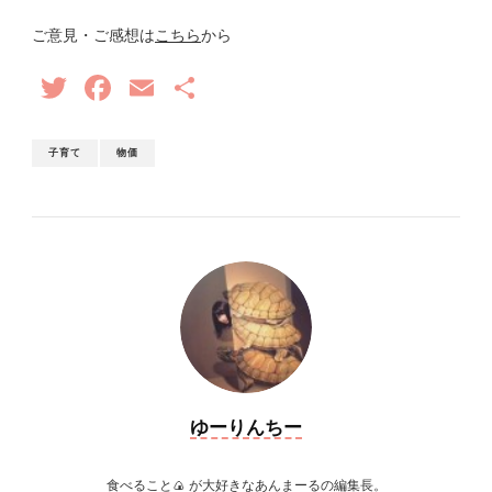
ご意見・ご感想は
こちら
から
Twitter
Facebook
Email
共
有
子育て
物価
ゆーりんちー
食べること🍙 が大好きなあんまーるの編集長。