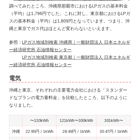
調べてみたところ、沖縄県那覇市におけるLPガスの基本料金
（平均）は1,796円でした。これに対し、東京都におけるLPガ
スの基本料金（平均）は1,809円となっています。つまり、沖
縄と東京でガス代はほとんど変わらないといえます。
参照：
LPガス地域別検索 沖縄県｜一般財団法人 日本エネルギ
ー経済研究所 石油情報センター
LPガス地域別検索 東京都｜一般財団法人 日本エネルギ
ー経済研究所 石油情報センター
電気
沖縄と東京、それぞれの主要電力会社における「スタンダー
ドなプランの電力量料金」を比較したところ、以下のように
なりました。
〜120kWh
121kWh〜300kWh
301kWh〜
沖縄
22.95円 / 1kWh
28.49円 / 1kWh
30.47円 / 1kWh