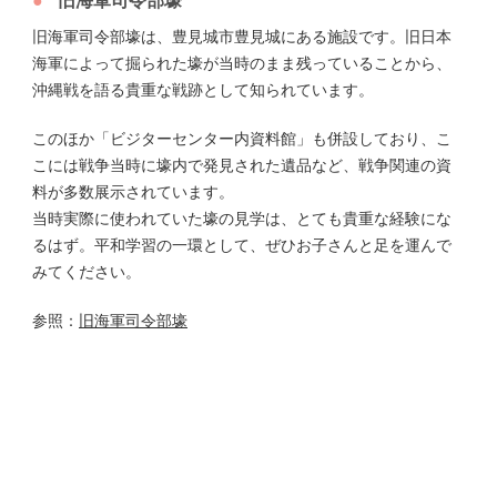
旧海軍司令部壕
旧海軍司令部壕は、豊見城市豊見城にある施設です。旧日本
海軍によって掘られた壕が当時のまま残っていることから、
沖縄戦を語る貴重な戦跡として知られています。
このほか「ビジターセンター内資料館」も併設しており、こ
こには戦争当時に壕内で発見された遺品など、戦争関連の資
料が多数展示されています。
当時実際に使われていた壕の見学は、とても貴重な経験にな
るはず。平和学習の一環として、ぜひお子さんと足を運んで
みてください。
参照：
旧海軍司令部壕