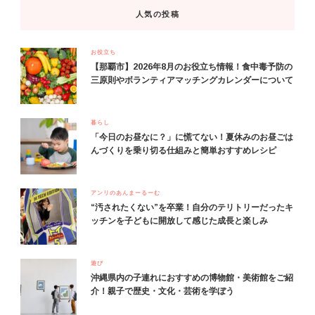
人気の投稿
お役立ち
【那覇市】2026年8月のお役立ち情報！食中毒予防の
三原則やボランティアマッチングカレンダーについて
暮らし
「今日のお昼なに？」に慌てない！夏休みのお昼ごは
んづくりを乗り切る仕組みと簡単おすすめレシピ
アンリのあんまーるーむ
“汚されたくない”を卒業！自分のテリトリーだったキ
ッチンを子どもに開放して感じた成長と楽しみ
遊び
沖縄県内の子連れにおすすめの博物館・美術館をご紹
介！親子で歴史・文化・芸術を学ぼう