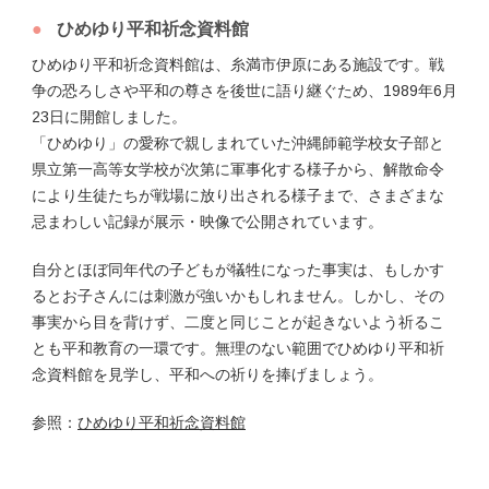
ひめゆり平和祈念資料館
ひめゆり平和祈念資料館は、糸満市伊原にある施設です。戦
争の恐ろしさや平和の尊さを後世に語り継ぐため、1989年6月
23日に開館しました。
「ひめゆり」の愛称で親しまれていた沖縄師範学校女子部と
県立第一高等女学校が次第に軍事化する様子から、解散命令
により生徒たちが戦場に放り出される様子まで、さまざまな
忌まわしい記録が展示・映像で公開されています。
自分とほぼ同年代の子どもが犠牲になった事実は、もしかす
るとお子さんには刺激が強いかもしれません。しかし、その
事実から目を背けず、二度と同じことが起きないよう祈るこ
とも平和教育の一環です。無理のない範囲でひめゆり平和祈
念資料館を見学し、平和への祈りを捧げましょう。
参照：
ひめゆり平和祈念資料館