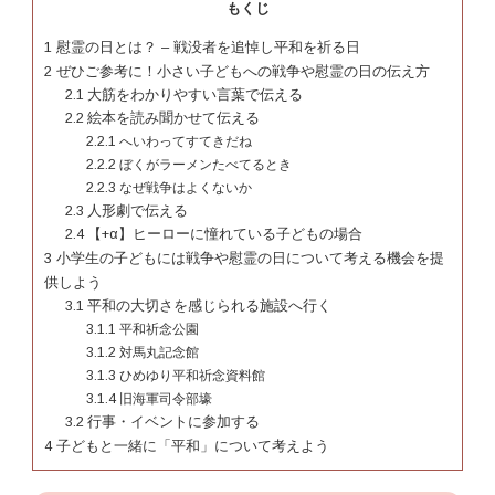
もくじ
1
慰霊の日とは？ – 戦没者を追悼し平和を祈る日
2
ぜひご参考に！小さい子どもへの戦争や慰霊の日の伝え方
2.1
大筋をわかりやすい言葉で伝える
2.2
絵本を読み聞かせて伝える
2.2.1
へいわってすてきだね
2.2.2
ぼくがラーメンたべてるとき
2.2.3
なぜ戦争はよくないか
2.3
人形劇で伝える
2.4
【+α】ヒーローに憧れている子どもの場合
3
小学生の子どもには戦争や慰霊の日について考える機会を提
供しよう
3.1
平和の大切さを感じられる施設へ行く
3.1.1
平和祈念公園
3.1.2
対馬丸記念館
3.1.3
ひめゆり平和祈念資料館
3.1.4
旧海軍司令部壕
3.2
行事・イベントに参加する
4
子どもと一緒に「平和」について考えよう