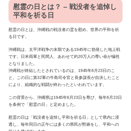
慰霊の日とは？ – 戦没者を追悼し
平和を祈る日
慰霊の日とは、沖縄戦の戦没者の霊を慰め、世界の平和を祈
る日です。
沖縄戦は、太平洋戦争の末期である1945年に勃発した地上戦
です。日米両軍と民間人、あわせて約20万人の尊い命が犠牲
となりました。
沖縄戦が終結したとされているのは、1945年6月23日のこ
と。この日に第32軍の牛島司令官と長参謀長が自決したこと
により、組織的な戦闘が終わったといわれています。
この背景から、沖縄県は1945年6月23日を尊び、毎年6月23日
を条例で「慰霊の日」と定めました。
慰霊の日は「戦没者を追悼し平和を祈る日」として県内に浸
透し、毎年同日の正午には多くの県民が黙祷をし、平和への