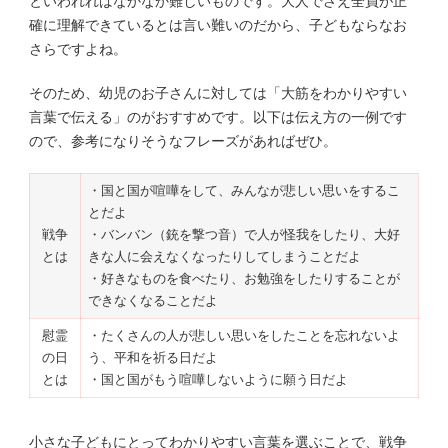
といわれればなかなか難しいものです。大人でさえ全員が正
確に理解できているとは言い難いのだから、子どもならなお
さらですよね。
そのため、幼児のお子さんに対しては「大筋をわかりやすい
言葉で伝える」のがおすすめです。以下は伝え方の一例です
ので、参考になりそうなフレーズがあればぜひ。
・国と国が喧嘩をして、みんなが悲しい思いをするこ
とだよ
戦争
・バンバン（銃を撃つ音）で人が怪我をしたり、大好
とは
きな人に会えなくなったりしてしまうことだよ
・好きなものを食べたり、お勉強をしたりすることが
できなくなることだよ
慰霊
・たくさんの人が悲しい思いをしたことを忘れないよ
の日
う、平和を祈る日だよ
とは
・国と国がもう喧嘩しないように願う日だよ
小さな子どもにとってわかりやすい言葉を選ぶことで、戦争