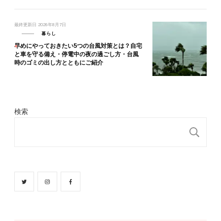
最終更新日
2026年8月7日
暮らし
早めにやっておきたい5つの台風対策とは？自宅
と車を守る備え・停電中の夜の過ごし方・台風
時のゴミの出し方とともにご紹介
検索
検