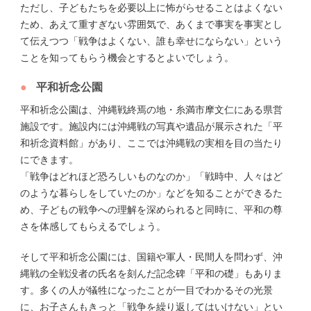
ただし、子どもたちを必要以上に怖がらせることはよくない
ため、あえて重すぎない雰囲気で、あくまで事実を事実とし
て伝えつつ「戦争はよくない、誰も幸せにならない」という
ことを知ってもらう機会とするとよいでしょう。
平和祈念公園
平和祈念公園は、沖縄戦終焉の地・糸満市摩文仁にある県営
施設です。施設内には沖縄戦の写真や遺品が展示された「平
和祈念資料館」があり、ここでは沖縄戦の実相を目の当たり
にできます。
「戦争はどれほど恐ろしいものなのか」「戦時中、人々はど
のような暮らしをしていたのか」などを知ることができるた
め、子どもの戦争への理解を深められると同時に、平和の尊
さを体感してもらえるでしょう。
そして平和祈念公園には、国籍や軍人・民間人を問わず、沖
縄戦の全戦没者の氏名を刻んだ記念碑「平和の礎」もありま
す。多くの人が犠牲になったことが一目でわかるその光景
に、お子さんもきっと「戦争を繰り返してはいけない」とい