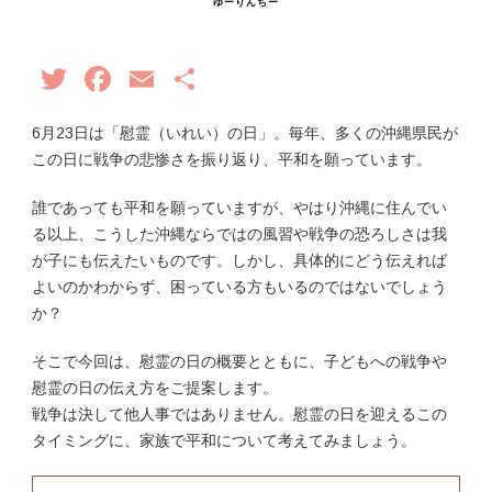
ゆーりんちー
Twitter
Facebook
Email
共
有
6月23日は「慰霊（いれい）の日」。毎年、多くの沖縄県民が
この日に戦争の悲惨さを振り返り、平和を願っています。
誰であっても平和を願っていますが、やはり沖縄に住んでい
る以上、こうした沖縄ならではの風習や戦争の恐ろしさは我
が子にも伝えたいものです。しかし、具体的にどう伝えれば
よいのかわからず、困っている方もいるのではないでしょう
か？
そこで今回は、慰霊の日の概要とともに、子どもへの戦争や
慰霊の日の伝え方をご提案します。
戦争は決して他人事ではありません。慰霊の日を迎えるこの
タイミングに、家族で平和について考えてみましょう。