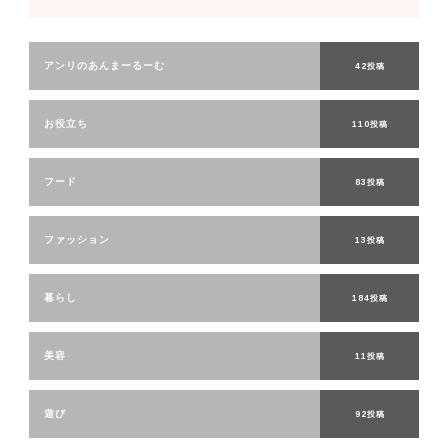
アンリのあんまーるーむ
42投稿
お役立ち
110投稿
フード
83投稿
ファッション
13投稿
暮らし
184投稿
美容
11投稿
遊び
92投稿