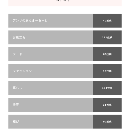
アンリのあんまーるーむ
42投稿
お役立ち
111投稿
フード
83投稿
ファッション
13投稿
暮らし
184投稿
美容
11投稿
遊び
92投稿