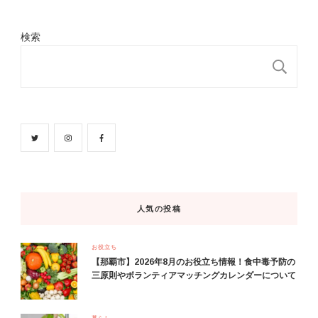
検索
検
人気の投稿
お役立ち
【那覇市】2026年8月のお役立ち情報！食中毒予防の
三原則やボランティアマッチングカレンダーについて
暮らし