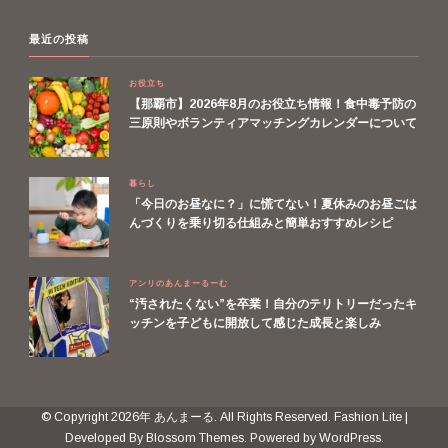
最近の投稿
お役立ち
【那覇市】2026年8月のお役立ち情報！食中毒予防の
三原則やボランティアマッチングカレンダーについて
暮らし
「今日のお昼なに？」に慌てない！夏休みのお昼ごは
んづくりを乗り切る仕組みと簡単おすすめレシピ
アンリのあんまーるーむ
“汚されたくない”を卒業！自分のテリトリーだったキ
ッチンを子どもに開放して感じた成長と楽しみ
© Copyright 2026年
あんまーる
. All Rights Reserved.
Fashion Lite |
Developed By
Blossom Themes
. Powered by
WordPress
.