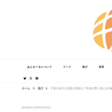
あんまーる
うちなーママ・パパのよりどころ。
あんまーるについて
フード
遊び
美容
ホーム
遊び
子連れ旅行に必要な荷物は？準備の際に使える年
最終更新日
2025年10月24日