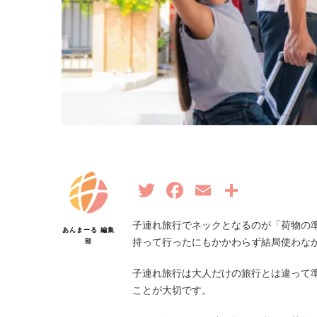
Twitter
Facebook
Email
共
有
子連れ旅行でネックとなるのが「荷物の
あんまーる 編集
持って行ったにもかかわらず結局使わな
部
子連れ旅行は大人だけの旅行とは違って
ことが大切です。