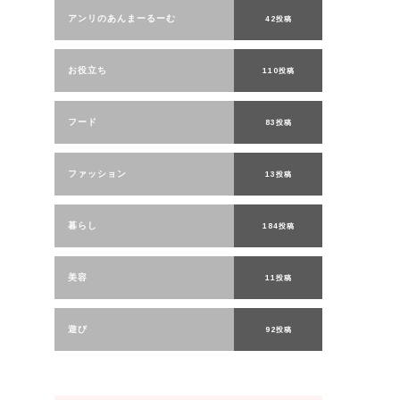
アンリのあんまーるーむ
42投稿
お役立ち
110投稿
フード
83投稿
ファッション
13投稿
暮らし
184投稿
美容
11投稿
遊び
92投稿