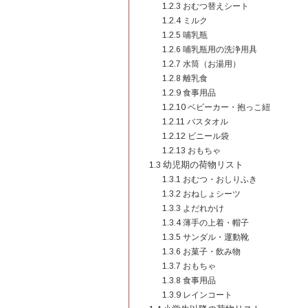
1.2.3
おむつ替えシート
1.2.4
ミルク
1.2.5
哺乳瓶
1.2.6
哺乳瓶用の洗浄用具
1.2.7
水筒（お湯用）
1.2.8
離乳食
1.2.9
食事用品
1.2.10
ベビーカー・抱っこ紐
1.2.11
バスタオル
1.2.12
ビニール袋
1.2.13
おもちゃ
1.3
幼児期の荷物リスト
1.3.1
おむつ・おしりふき
1.3.2
おねしょシーツ
1.3.3
よだれかけ
1.3.4
薄手の上着・帽子
1.3.5
サンダル・運動靴
1.3.6
お菓子・飲み物
1.3.7
おもちゃ
1.3.8
食事用品
1.3.9
レインコート