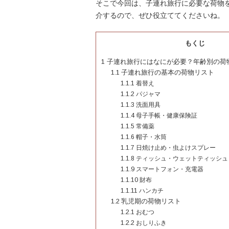
そこで今回は、子連れ旅行に必要な荷物
介するので、ぜひ役立ててくださいね。
もくじ
1
子連れ旅行にはなにが必要？年齢別の荷
1.1
子連れ旅行の基本の荷物リスト
1.1.1
着替え
1.1.2
パジャマ
1.1.3
洗面用具
1.1.4
母子手帳・健康保険証
1.1.5
常備薬
1.1.6
帽子・水筒
1.1.7
日焼け止め・虫よけスプレー
1.1.8
ティッシュ・ウェットティッシュ
1.1.9
スマートフォン・充電器
1.1.10
財布
1.1.11
ハンカチ
1.2
乳児期の荷物リスト
1.2.1
おむつ
1.2.2
おしりふき