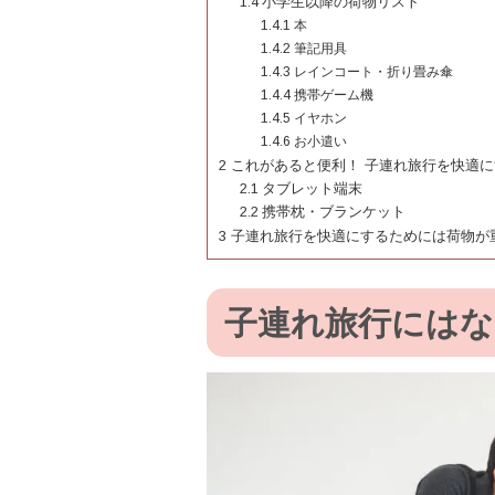
1.4
小学生以降の荷物リスト
1.4.1
本
1.4.2
筆記用具
1.4.3
レインコート・折り畳み傘
1.4.4
携帯ゲーム機
1.4.5
イヤホン
1.4.6
お小遣い
2
これがあると便利！ 子連れ旅行を快適
2.1
タブレット端末
2.2
携帯枕・ブランケット
3
子連れ旅行を快適にするためには荷物が
子連れ旅行にはな