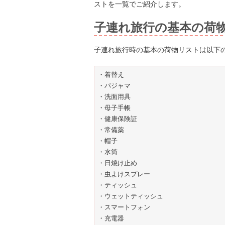
ストを一覧でご紹介します。
子連れ旅行の基本の荷
子連れ旅行時の基本の荷物リストは以下
・着替え
・パジャマ
・洗面用具
・母子手帳
・健康保険証
・常備薬
・帽子
・水筒
・日焼け止め
・虫よけスプレー
・ティッシュ
・ウェットティッシュ
・スマートフォン
・充電器