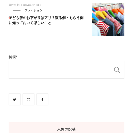
最終更新日
2024年5月23日
ファッション
子ども服のお下がりはアリ？譲る側・もらう側
に知っておいてほしいこと
検索
検
人気の投稿