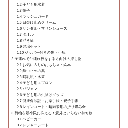
1.2
子ども用水着
1.3
帽子
1.4
ラッシュガード
1.5
日焼け止めクリーム
1.6
サンダル・マリンシューズ
1.7
タオル
1.8
浮き輪
1.9
砂場セット
1.10
ジッパー付きの袋・小瓶
2
子連れで沖縄旅行をする方向けの持ち物
2.1
お気に入りのおもちゃ・絵本
2.2
酔い止めの薬
2.3
哺乳瓶・水筒
2.4
子ども用エプロン
2.5
パジャマ
2.6
子ども用の虫除けグッズ
2.7
健康保険証・お薬手帳・親子手帳
2.8
レインコート・晴雨兼用の折り畳み傘
3
荷物を最小限に抑える！意外といらない持ち物
3.1
ベビーカー
3.2
レジャーシート