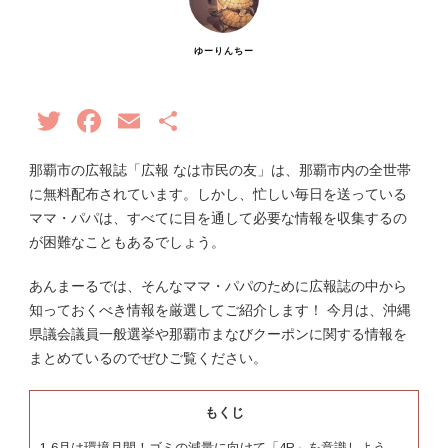
ゆーりんちー
Twitter
Facebook
Email
共
有
那覇市の広報誌「広報 なは市民の友」は、那覇市内の全世帯
に無料配布されています。しかし、忙しい毎日を送っている
ママ・パパは、すべてに目を通して必要な情報を収集するの
が困難なこともあるでしょう。
あんまーるでは、そんなママ・パパのために広報誌の中から
知っておくべき情報を厳選してご紹介します！ 今月は、沖縄
県議会議員一般選挙や那覇市まなびクーポンに関する情報を
まとめているのでぜひご覧ください。
もくじ
1
6月は環境月間！ゴミの減量に向けて「4R」を意識しよう