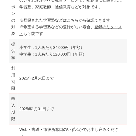
ー
のいずれかが学べる教育サービスで、那覇市に登録された
ポ
学習塾、家庭教師、通信教育などが対象です。
ン
の
※登録された学習塾などは
こちら
から確認できます
対
※希望する学習塾などの登録がない場合、
登録のリクエス
象
ト
も可能です
提
小学生：1人あたり84,000円（年額）
供
中学生：1人あたり120,000円（年額）
額
利
用
2025年2月末日まで
期
限
申
込
2025年1月31日まで
期
限
Web・郵送・市役所窓口のいずれかでお申し込みくださ