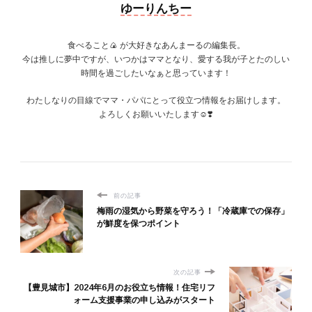
ゆーりんちー
食べること🍙 が大好きなあんまーるの編集長。
今は推しに夢中ですが、いつかはママとなり、愛する我が子とたのしい
時間を過ごしたいなぁと思っています！
わたしなりの目線でママ・パパにとって役立つ情報をお届けします。
よろしくお願いいたします☺️❣️
前の記事
梅雨の湿気から野菜を守ろう！「冷蔵庫での保存」
が鮮度を保つポイント
次の記事
【豊見城市】2024年6月のお役立ち情報！住宅リフ
ォーム支援事業の申し込みがスタート