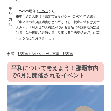
い。
申
※Webの場合は
こちら
から
込
※申し込みの際は「那覇市まなびクーポン交付申込書」
方
「申込者の身分証明書などの写し（窓口提出の場合は提示
法
のみ）」「対象世帯の確認ができる書類（保護開始決定通
知書・就学援助認定通知書・児童扶養手当受給者証）の写
し」を揃えておきましょう
参照：
那覇市まなびクーポン事業｜那覇市
平和について考えよう！那覇市内
で6月に開催されるイベント