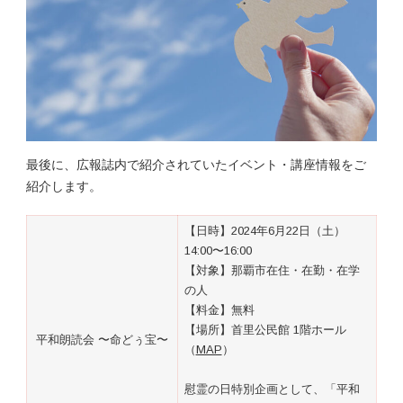
最後に、広報誌内で紹介されていたイベント・講座情報をご
紹介します。
【日時】2024年6月22日（土）
14:00〜16:00
【対象】那覇市在住・在勤・在学
の人
【料金】無料
【場所】首里公民館 1階ホール
平和朗読会 〜命どぅ宝〜
（
MAP
）
慰霊の日特別企画として、「平和