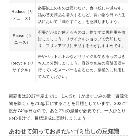
必要以上のものは買わない、食べ残しを減らす、
Reduce（リ
詰め替え商品を購入するなど、買い物や日々の生
デュース）
活において「減らすこと」を意識しましょう。
不要だがまだ使えるものは、捨てずに再利用を検
Reuse（リ
討しましょう。リサイクルショップで売却した
ユース）
り、フリマアプリに出品するのがおすすめです。
缶やペットボトルなどリサイクルできるものはき
Recycle（リ
ちんと分別しましょう。容器や包装の店舗回収を
サイクル）
行っているスーパーもあるため、積極的に利用し
てみてください。
那覇市は2027年度までに、1人当たりが出すごみの量（資源化
物を除く）を713g/日にすることを目標としています。2022年
度が740g/日なので、あと27gの減量が必要です。一人ひとり
の心掛けで、目標達成に貢献しましょう！
あわせて知っておきたいゴミ出しの豆知識