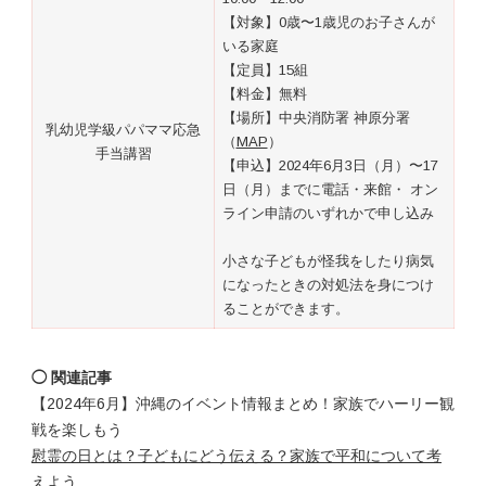
【対象】0歳〜1歳児のお子さんが
いる家庭
【定員】15組
【料金】無料
【場所】中央消防署 神原分署
乳幼児学級パパママ応急
（
MAP
）
手当講習
【申込】2024年6月3日（月）〜17
日（月）までに電話・来館・ オン
ライン申請のいずれかで申し込み
小さな子どもが怪我をしたり病気
になったときの対処法を身につけ
ることができます。
◯ 関連記事
【2024年6月】沖縄のイベント情報まとめ！家族でハーリー観
戦を楽しもう
慰霊の日とは？子どもにどう伝える？家族で平和について考
えよう