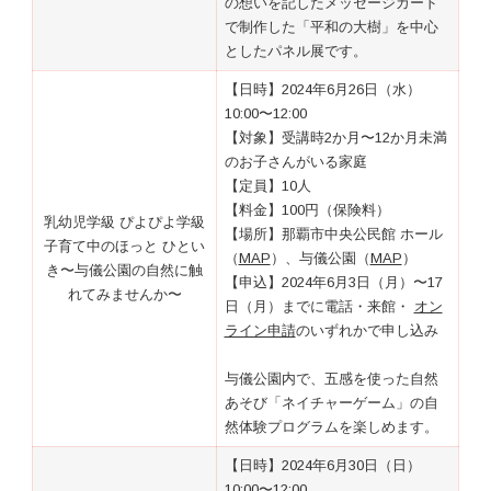
の想いを記したメッセージカード
で制作した「平和の大樹」を中心
としたパネル展です。
【日時】2024年6月26日（水）
10:00〜12:00
【対象】受講時2か月〜12か月未満
のお子さんがいる家庭
【定員】10人
【料金】100円（保険料）
乳幼児学級 ぴよぴよ学級
【場所】那覇市中央公民館 ホール
子育て中のほっと ひとい
（
MAP
）、与儀公園（
MAP
）
き〜与儀公園の自然に触
【申込】2024年6月3日（月）〜17
れてみませんか〜
日（月）までに電話・来館・
オン
ライン申請
のいずれかで申し込み
与儀公園内で、五感を使った自然
あそび「ネイチャーゲーム」の自
然体験プログラムを楽しめます。
【日時】2024年6月30日（日）
10:00〜12:00