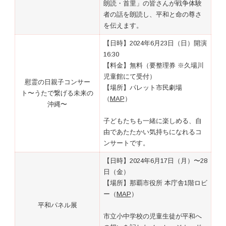
朗読・首里」の皆さんが戦争体験
者の話を朗読し、平和と命の尊さ
を伝えます。
【日時】2024年6月23日（日）開演
16:30
【料金】無料（要整理券 ※久場川
児童館にて受付）
慰霊の日親子コンサー
【場所】パレット市民劇場
ト〜うたで繋げる未来の
（
MAP
）
沖縄〜
子どもたちも一緒に楽しめる、自
由であたたかい気持ちになれるコ
ンサートです。
【日時】2024年6月17日（月）〜28
日（金）
【場所】那覇市役所 本庁舎1階ロビ
ー（
MAP
）
平和パネル展
市立小中学校の児童生徒が平和へ