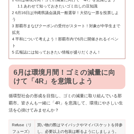
1.1
あわせて知っておきたいゴミ出しの豆知識
2
6月16日は沖縄県議会議員一般選挙！大切な一票を投票しよ
う
3
那覇市まなびクーポンの受付がスタート！対象が中学生まで
拡充
4
平和について考えよう！那覇市内で6月に開催されるイベン
ト
5
広報誌には知っておきたい情報が盛りだくさん！
6月は環境月間！ゴミの減量に向
けて「4R」を意識しよう
循環型社会の形成を目指し、ゴミの減量に取り組んでいる那
覇市。皆さんも一緒に「4R」を意識して、環境にやさしい生
活を心掛けてみませんか？
Refuse（リ
買い物の際はマイバックやマイバスケットを持参
フューズ）
し、必要以上の包装は断るようにしましょう。