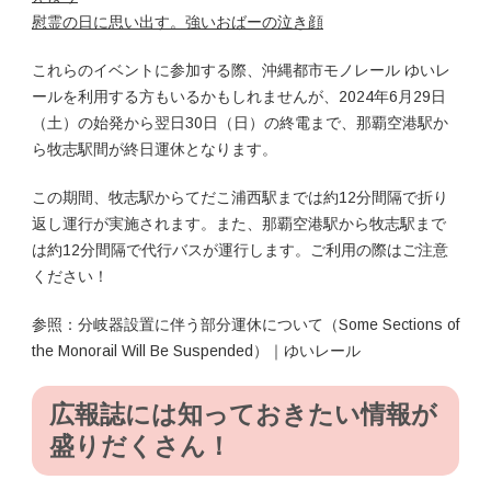
慰霊の日に思い出す。強いおばーの泣き顔
これらのイベントに参加する際、沖縄都市モノレール ゆいレ
ールを利用する方もいるかもしれませんが、2024年6月29日
（土）の始発から翌日30日（日）の終電まで、那覇空港駅か
ら牧志駅間が終日運休となります。
この期間、牧志駅からてだこ浦西駅までは約12分間隔で折り
返し運行が実施されます。また、那覇空港駅から牧志駅まで
は約12分間隔で代行バスが運行します。ご利用の際はご注意
ください！
参照：分岐器設置に伴う部分運休について（Some Sections of
the Monorail Will Be Suspended）｜ゆいレール
広報誌には知っておきたい情報が
盛りだくさん！