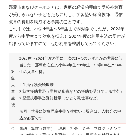
那覇市まなびクーポンとは、家庭の経済的理由で学校外教育
が受けられない子どもたちに対し、学習塾や家庭教師、通信
教育の費用を助成する事業のことです。
これまでは、小学4年生〜6年生までが対象でしたが、2024年
度から中学生まで対象を拡充！ 2024年度の利用申込の受付が
始まっていますので、ぜひ利用を検討してみてください。
2023度〜2024年度の間に、次の1～3のいずれかの世帯に該
当した、那覇市在住の小学4年生〜6年生、中学1年生〜3年
対
生の児童生徒。
象
児
1.生活保護受給世帯
童
2.就学援助世帯（学校給食費などの援助を受けている世帯）
生
3.児童扶養手当受給世帯（ひとり親世帯など）
徒
※同一世帯に対象児童生徒が複数いる場合は、人数分の申
込が必要です
ク
国語、算数（数学）、理科、社会、英語、プログラミング