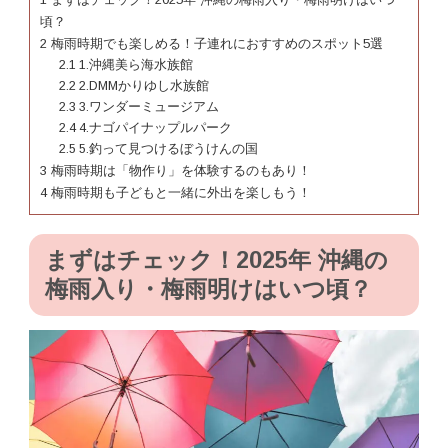
頃？
2
梅雨時期でも楽しめる！子連れにおすすめのスポット5選
2.1
1.沖縄美ら海水族館
2.2
2.DMMかりゆし水族館
2.3
3.ワンダーミュージアム
2.4
4.ナゴパイナップルパーク
2.5
5.釣って見つけるぼうけんの国
3
梅雨時期は「物作り」を体験するのもあり！
4
梅雨時期も子どもと一緒に外出を楽しもう！
まずはチェック！2025年 沖縄の
梅雨入り・梅雨明けはいつ頃？