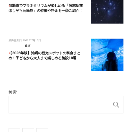
那覇市でプラネタリウムが楽しめる「牧志駅前
ほしぞら公民館」の特徴や料金を一挙ご紹介！
最終更新日
2026年7月15日
遊び
【2026年版】沖縄の観光スポットの料金まと
め！子どもから大人まで楽しめる施設18選
検索
検