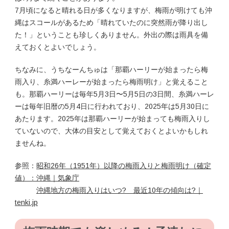
7月頃になると晴れる日が多くなりますが、梅雨が明けても沖
縄はスコールがあるため「晴れていたのに突然雨が降り出し
た！」ということも珍しくありません。外出の際は雨具を備
えておくとよいでしょう。
ちなみに、うちなーんちゅは「那覇ハーリーが始まったら梅
雨入り、糸満ハーレーが始まったら梅雨明け」と覚えること
も。那覇ハーリーは毎年5月3日〜5月5日の3日間、糸満ハーレ
ーは毎年旧暦の5月4日に行われており、2025年は5月30日に
あたります。2025年は那覇ハーリーが始まっても梅雨入りし
ていないので、大体の目安として覚えておくとよいかもしれ
ませんね。
参照：
昭和26年（1951年）以降の梅雨入りと梅雨明け（確定
値）：沖縄｜気象庁
沖縄地方の梅雨入りはいつ? 最近10年の傾向は?｜
tenki.jp